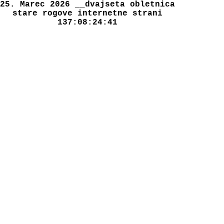
25. Marec 2026 __dvajseta obletnica
stare rogove internetne strani
137
:
08
:
24
:
42