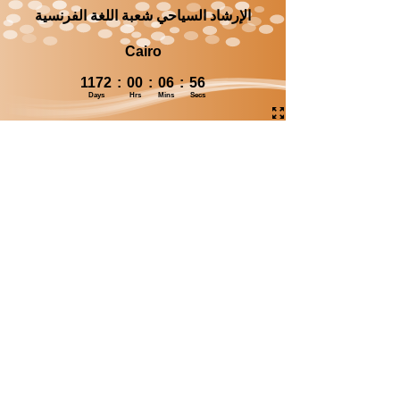
الإرشاد السياحي شعبة اللغة الفرنسية
Cairo
1172
:
00
:
06
:
55
Days
Hrs
Mins
Secs