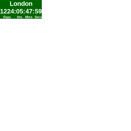
London
1224
:
05
:
47
:
59
Days
Hrs
Mins
Secs