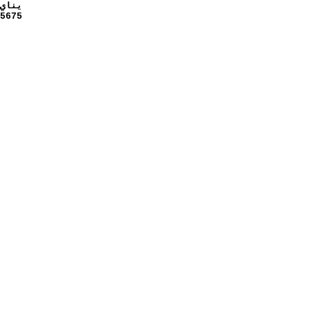
يناي
5675